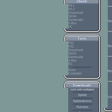
PS 1
PS 2
Dreamcast
SEGA
Gamecube
Hou
X-Box
PC
PS1
Res
PS2
Dreamcast
SEGA
Gamecube
X-Box
PC
Guns
Res
Controller
noch nicht verfügbar
Spiele
Vir
Spieledemos
Patches