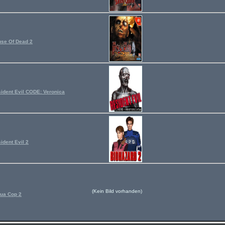
se Of Dead 2
ident Evil CODE: Veronica
ident Evil 2
(Kein Bild vorhanden)
tua Cop 2