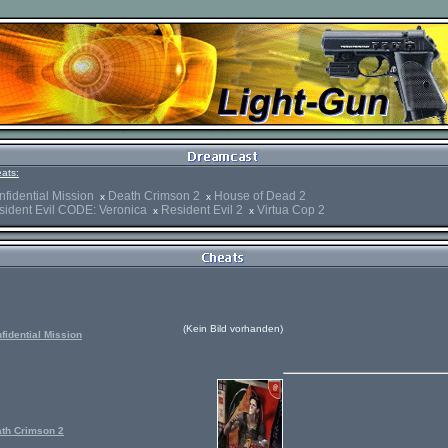
ats:
fidential Mission
Death Crimson 2
House of Dead 2
x
x
sident Evil CODE: Veronica
Resident Evil 2
Virtua Cop 2
x
x
(Kein Bild vorhanden)
fidential Mission
th Crimson 2