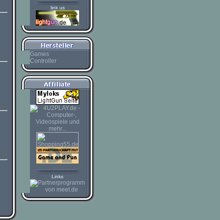
link us
Games
Controller
Links