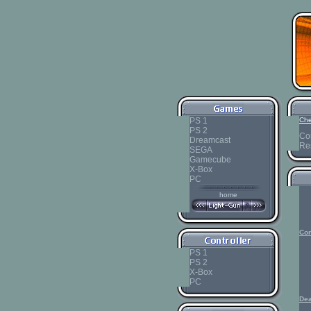
PS 1
Che
PS 2
Con
Dreamcast
Re
SEGA
Gamecube
X-Box
PC
home
Con
PS 1
PS 2
X-Box
PC
Dea