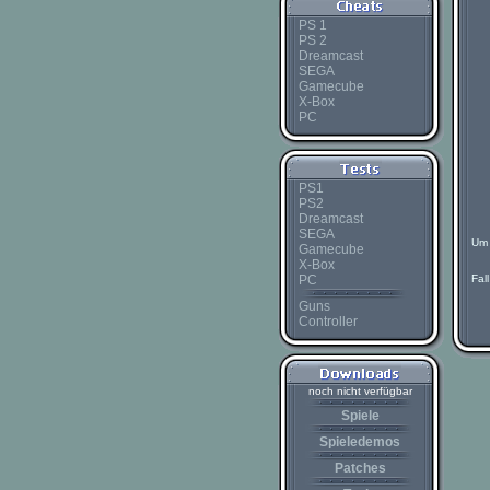
PS 1
PS 2
Dreamcast
SEGA
Gamecube
X-Box
PC
PS1
PS2
Dreamcast
SEGA
Um 
Gamecube
X-Box
PC
Fal
Guns
Controller
noch nicht verfügbar
Spiele
Spieledemos
Patches