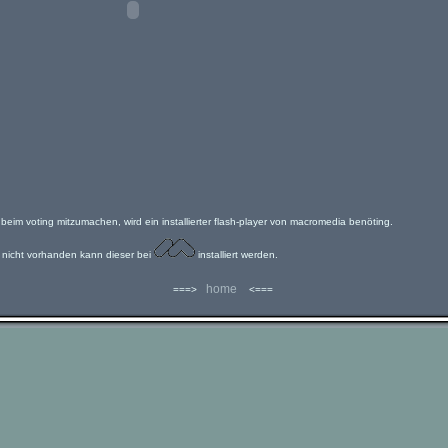
beim voting mitzumachen, wird ein installierter flash-player von macromedia benöting.
l nicht vorhanden kann dieser bei
installiert werden.
home
===>
<===