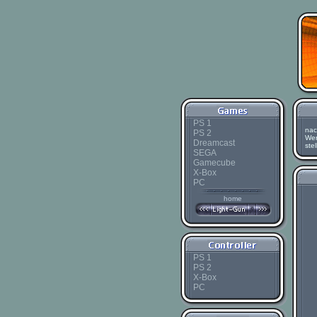
PS 1
nac
PS 2
Wer
Dreamcast
ste
SEGA
Gamecube
X-Box
PC
home
PS 1
PS 2
X-Box
PC