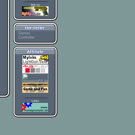
link us
Games
Controller
Links